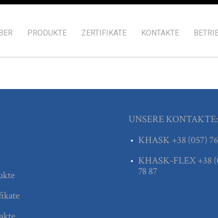
BER
PRODUKTE
ZERTIFIKATE
KONTAKTE
BETRI
UNSERE KONTAKTE
KHASK
+38
(057) 76
KHASK-FLEX
+38
(
78 87
ukte
fikate
akte