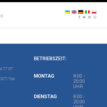
EB
:
BETRIEBSZEIT:
6 77 07
MONTAG
8:00 -
057) 766
20:00
UHR
DIENSTAG
8:00 -
20:00