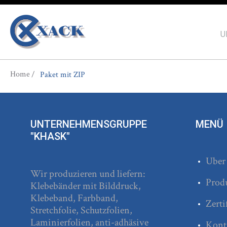
U
You are here
Home
Paket mit ZIP
UNTERNEHMENSGRUPPE
MENÜ
"KHASK"
Uber
Wir produzieren und liefern:
Prod
Klebebänder mit Bilddruck,
Klebeband, Farbband,
Zerti
Stretchfolie, Schutzfolien,
Laminierfolien, anti-adhäsive
Kont