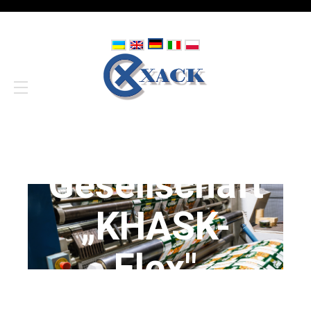
Gesellschaft
„KHASK-
Flex"