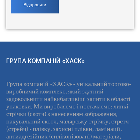
ГРУПА КОМПАНІЙ «ХАСК»
Група компаній «ХАСК» - унікальний торгово-
виробничий комплекс, який здатний
задовольнити найвибагливіші запити в області
упаковки. Ми виробляємо і постачаємо: липкі
стрічки (скотч) з нанесенням зображення,
пакувальний скотч, малярську стрічку, стретч
(стрейч) - плівку, захисні плівки, ламінації,
антиадгезійних (силіконізовані) матеріали,