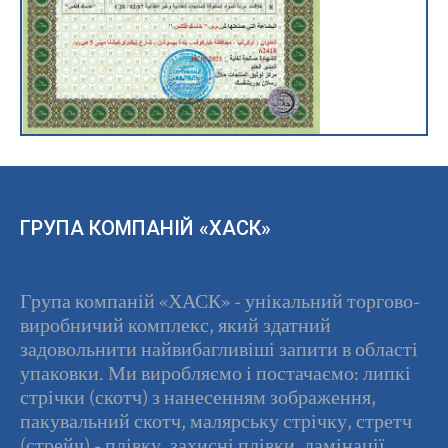
ГРУПА КОМПАНІЙ «ХАСК»
Група компаній «ХАСК» - унікальний торгово-
виробничий комплекс, який здатний
задовольнити найвибагливіші запити в області
упаковки. Ми виробляємо і постачаємо: липкі
стрічки (скотч) з нанесенням зображення,
пакувальний скотч, малярську стрічку, стретч
(стрейч) - плівку, захисні плівки, ламінації,