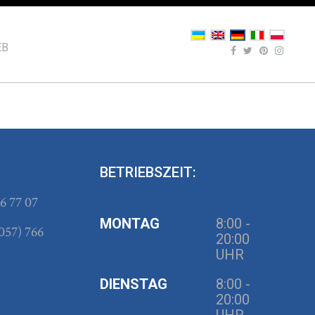
EB
:
BETRIEBSZEIT:
6 77 07
MONTAG
8:00 -
057) 766
20:00
UHR
DIENSTAG
8:00 -
20:00