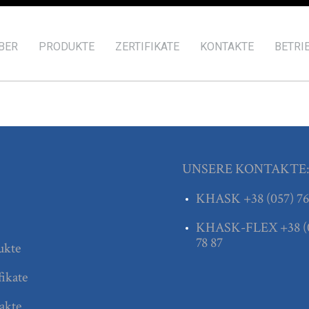
BER
PRODUKTE
ZERTIFIKATE
KONTAKTE
BETRI
UNSERE KONTAKTE
KHASK
+38
(057) 76
KHASK-FLEX
+38
(
78 87
ukte
fikate
akte