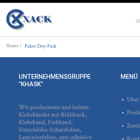
U
You are here
Home
Paket Doy-Pack
UNTERNEHMENSGRUPPE
MENÜ
"KHASK"
Uber
Wir produzieren und liefern:
Prod
Klebebänder mit Bilddruck,
Klebeband, Farbband,
Zerti
Stretchfolie, Schutzfolien,
Laminierfolien, anti-adhäsive
Kont