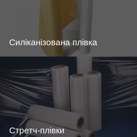
Силіканізована плівка
Стретч-плівки