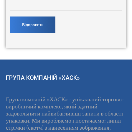
ГРУПА КОМПАНІЙ «ХАСК»
Група компаній «ХАСК» - унікальний торгово-
виробничий комплекс, який здатний
задовольнити найвибагливіші запити в області
упаковки. Ми виробляємо і постачаємо: липкі
стрічки (скотч) з нанесенням зображення,