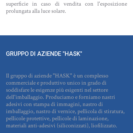
superficie in caso di vendita con l'esposizione
prolungata alla luce solare.
GRUPPO DI AZIENDE "HASK"
Il gruppo di aziende "HASK" è un complesso
commerciale e produttivo unico in grado di
soddisfare le esigenze più esigenti nel settore
dell'imballaggio. Produciamo e forniamo nastri
adesivi con stampa di immagini, nastro di
imballaggio, nastro di vernice, pellicola di stiratura,
pellicole protettive, pellicole di laminazione,
materiali anti-adesivi (siliconizzati), liofilizzato.